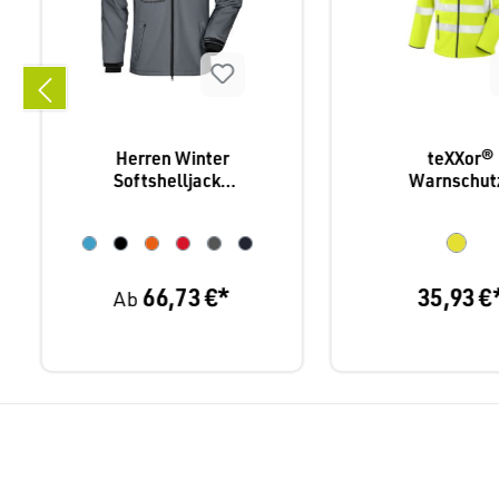
Herren Winter
teXXor®
Softshelljacke
Warnschut
JN1000
Softshellja
Niagara 41
66,73 €*
35,93 €
Ab