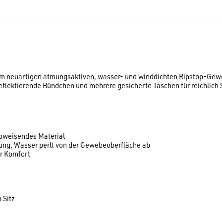
nem neuartigen atmungsaktiven, wasser- und winddichten Ripstop-Gewe
flektierende Bündchen und mehrere gesicherte Taschen für reichlich 
abweisendes Material
g, Wasser perlt von der Gewebeoberfläche ab
r Komfort
 Sitz