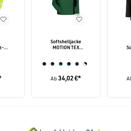
Softshelljacke
z-
MOTION TEX
So
cke
LIGHT
Le
03
*
34,02 €*
Ab
A