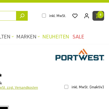
0
inkl. MwSt.
LTEN
MARKEN
NEUHEITEN
SALE
*
ck
(inaktiv)
inkl. MwSt.
wSt. zzgl. Versandkosten
len