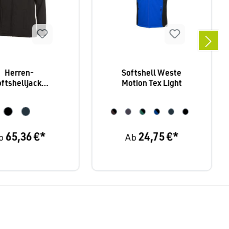
Herren-
Softshell Weste
ftshelljacke
Motion Tex Light
iber 10/1146
65,36 €*
24,75 €*
b
Ab