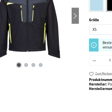
Blau
(Diese Opti
auswäh
Größe
Beste
versa
Produkt 
Zum Merkzet
Produktnumm
Hersteller:
Po
Herstellernu