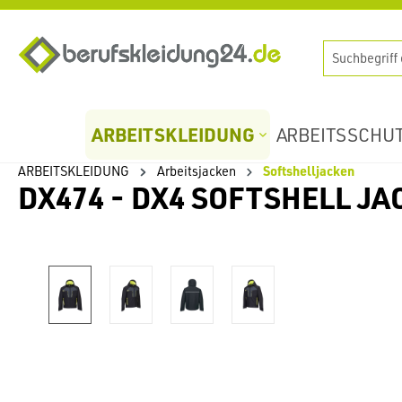
springen
Zur Hauptnavigation springen
ARBEITSKLEIDUNG
ARBEITSSCHU
ARBEITSKLEIDUNG
Arbeitsjacken
Softshelljacken
DX474 - DX4 SOFTSHELL J
Bildergalerie überspringen