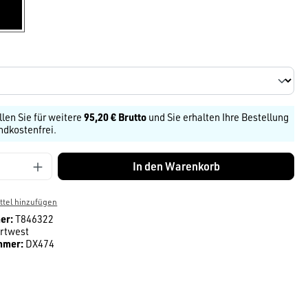
schwarz
on ist zurzeit nicht verfügbar.)
len
llen Sie für weitere
95,20 € Brutto
und Sie erhalten Ihre Bestellung
ndkostenfrei.
Anzahl: Gib den gewünschten Wert ein ode
In den Warenkorb
tel hinzufügen
er:
T846322
rtwest
mmer:
DX474