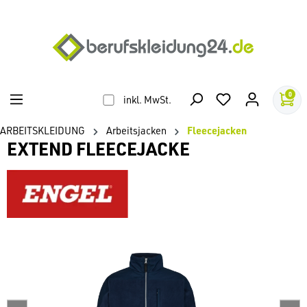
alt springen
0
inkl. MwSt.
ARBEITSKLEIDUNG
Arbeitsjacken
Fleecejacken
EXTEND FLEECEJACKE
Bildergalerie überspringen