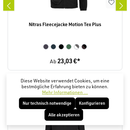
Nitras Fleecejacke Motion Tex Plus
23,03 €*
Ab
Diese Website verwendet Cookies, um eine
Produktgalerie überspringen
Kunden haben sich ebenfalls angesehen
bestmögliche Erfahrung bieten zu können.
Mehr Informationen ...
Nur technisch notwendige
Konfigurieren
Alle akzeptieren