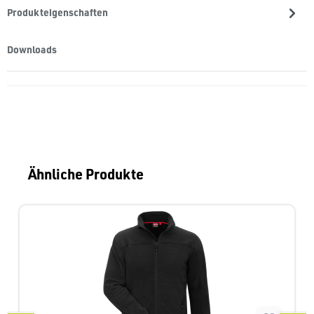
Produkteigenschaften
Downloads
Produktgalerie überspringen
Ähnliche Produkte