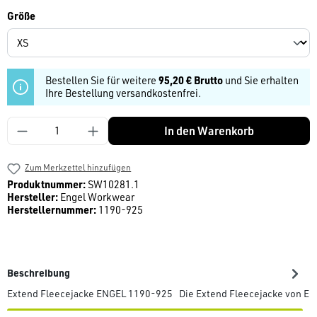
auswählen
Größe
Bestellen Sie für weitere
95,20 € Brutto
und Sie erhalten
Ihre Bestellung versandkostenfrei.
Produkt Anzahl: Gib den gewünschten Wert ein
In den Warenkorb
Zum Merkzettel hinzufügen
Produktnummer:
SW10281.1
Hersteller:
Engel Workwear
Herstellernummer:
1190-925
Beschreibung
Extend Fleecejacke ENGEL 1190-925 Die Extend Fleecejacke von ENGE