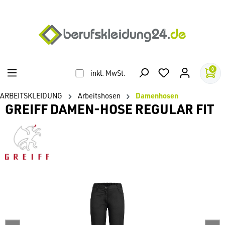
alt springen
0
inkl. MwSt.
ARBEITSKLEIDUNG
Arbeitshosen
Damenhosen
GREIFF DAMEN-HOSE REGULAR FIT
Bildergalerie überspringen