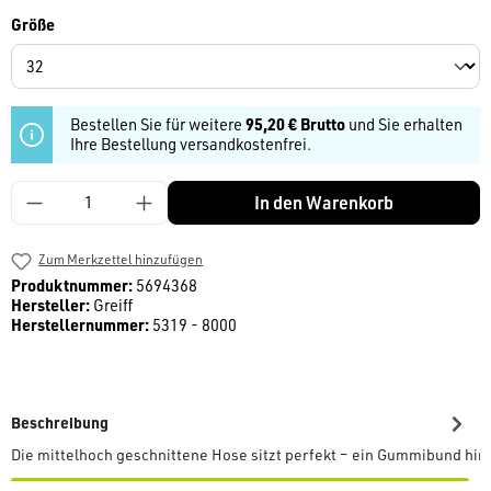
auswählen
Größe
Bestellen Sie für weitere
95,20 € Brutto
und Sie erhalten
Ihre Bestellung versandkostenfrei.
Produkt Anzahl: Gib den gewünschten Wert ein
In den Warenkorb
Zum Merkzettel hinzufügen
Produktnummer:
5694368
Hersteller:
Greiff
Herstellernummer:
5319 - 8000
Beschreibung
Die mittelhoch geschnittene Hose sitzt perfekt – ein Gummibund hi