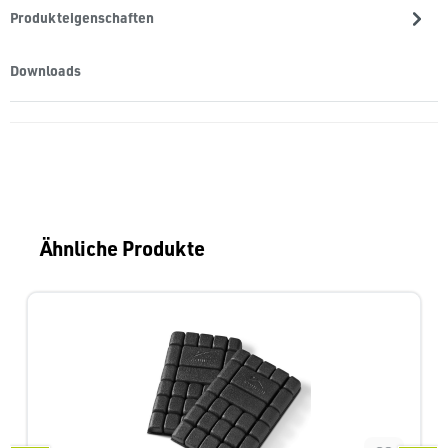
Produkteigenschaften
Downloads
Produktgalerie überspringen
Ähnliche Produkte