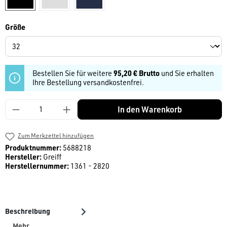
auswählen
Größe
Bestellen Sie für weitere
95,20 € Brutto
und Sie erhalten
Ihre Bestellung versandkostenfrei.
Produkt Anzahl: Gib den gewünschten Wert ein
In den Warenkorb
Zum Merkzettel hinzufügen
Produktnummer:
5688218
Hersteller:
Greiff
Herstellernummer:
1361 - 2820
Beschreibung
Mehr
…