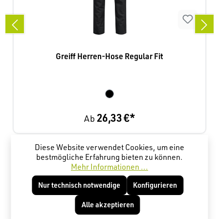
Greiff Herren-Hose Regular Fit
26,33 €*
Ab
Diese Website verwendet Cookies, um eine
Produktgalerie überspringen
Kunden haben sich ebenfalls angesehen
bestmögliche Erfahrung bieten zu können.
Mehr Informationen ...
Nur technisch notwendige
Konfigurieren
Alle akzeptieren