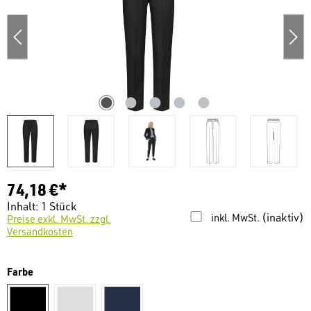
74,18 €*
Inhalt:
1 Stück
(inaktiv)
inkl. MwSt.
Preise exkl. MwSt. zzgl.
Versandkosten
auswählen
Farbe
schwarz
hellgrau
dunkelblau