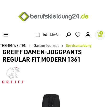
alt springen
0
inkl. MwSt.
THEMENWELTEN
Gastro/Gourmet
Servicekleidung
GREIFF DAMEN-JOGGPANTS
REGULAR FIT MODERN 1361
Bildergalerie überspringen