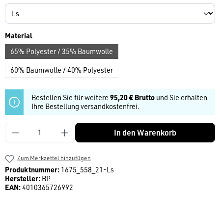
auswählen
Material
65% Polyester / 35% Baumwolle
60% Baumwolle / 40% Polyester
Bestellen Sie für weitere
95,20 € Brutto
und Sie erhalten
Ihre Bestellung versandkostenfrei.
Produkt Anzahl: Gib den gewünschten Wert ein
In den Warenkorb
Zum Merkzettel hinzufügen
Produktnummer:
1675_558_21-Ls
Hersteller:
BP
EAN:
4010365726992