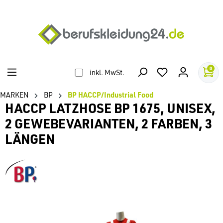
alt springen
0
inkl. MwSt.
MARKEN
BP
BP HACCP/Industrial Food
HACCP LATZHOSE BP 1675, UNISEX,
2 GEWEBEVARIANTEN, 2 FARBEN, 3
LÄNGEN
Bildergalerie überspringen