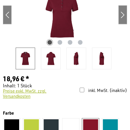
18,96 € *
Inhalt:
1 Stück
(inaktiv)
inkl. MwSt.
Preise exkl. MwSt. zzgl.
Versandkosten
auswählen
Farbe
schwarz
kiwi
dunkelgrau
weiß
weinrot
smaragd