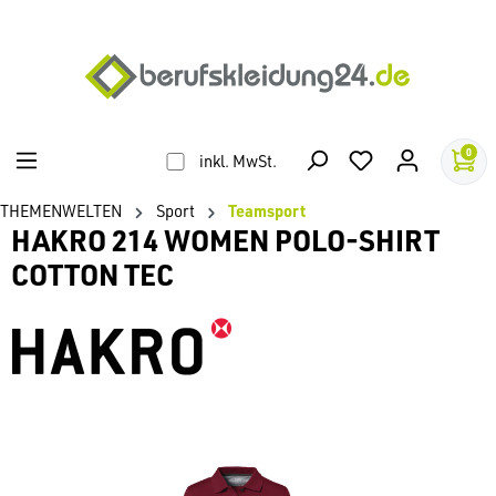
alt springen
0
inkl. MwSt.
THEMENWELTEN
Sport
Teamsport
HAKRO 214 WOMEN POLO-SHIRT
COTTON TEC
Bildergalerie überspringen