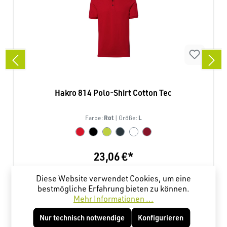
Hakro 814 Polo-Shirt Cotton Tec
Rot
L
Farbe:
| Größe:
23,06 €*
Diese Website verwendet Cookies, um eine
bestmögliche Erfahrung bieten zu können.
Produktgalerie überspringen
Kunden haben sich ebenfalls angesehen
Mehr Informationen ...
Nur technisch notwendige
Konfigurieren