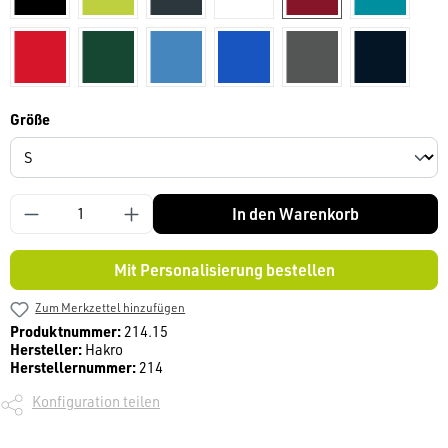
Rot
tanne
malibu-blue
royalblau
anthrazit
tinte
auswählen
Größe
In den Warenkorb
Mit Personalisierung bestellen
Zum Merkzettel hinzufügen
Produktnummer:
214.15
Hersteller:
Hakro
Herstellernummer:
214
Konfiguration teilen