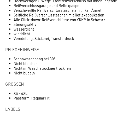
Hochwertiger 2-Wege-Frontreißverschluss mit innenliegende
Reißverschlussgarage und Reflexpaspel
Verschweißte Reißverschlusstasche am linken Ärmel
Seitliche Reißverschlusstaschen mit Reflexapplikation
Alle Click-down-Reißverschlüsse von YKK® in Schwarz
atmungsaktiv
wasserdicht
winddicht
Veredelung: Stickerei, Transferdruck
PFLEGEHINWEISE
Schonwaschgang bei 30°
Nicht bleichen
Nicht im Wäschetrockner trocknen
Nicht bügeln
GRÖSSEN
XS - 6XL
Passform: Regular Fit
LABELS