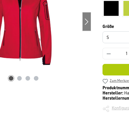
schwarz
auswäh
Größe
Zum Merkzet
Produktnumm
Hersteller:
Ha
Herstellernu
Konfigura