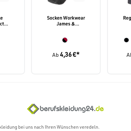
le
Socken Workwear
Reg
ct,
James &
3
Nicholson warm
"F
4,36 €*
Ab
A
skleidung bei uns nach Ihren Wünschen veredeln.