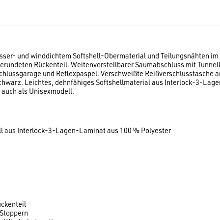
asser- und winddichtem Softshell-Obermaterial und Teilungsnähten im
gerundeten Rückenteil. Weitenverstellbarer Saumabschluss mit Tunne
chlussgarage und Reflexpaspel. Verschweißte Reißverschlusstasche am
Schwarz. Leichtes, dehnfähiges Softshellmaterial aus Interlock-3-La
 auch als Unisexmodell.
l aus Interlock-3-Lagen-Laminat aus 100 % Polyester
ckenteil
 Stoppern