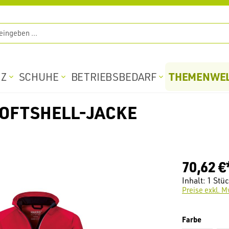
THEMENWE
TZ
SCHUHE
BETRIEBSBEDARF
SOFTSHELL-JACKE
70,62 €
Inhalt:
1 Stü
Preise exkl. M
auswäh
Farbe