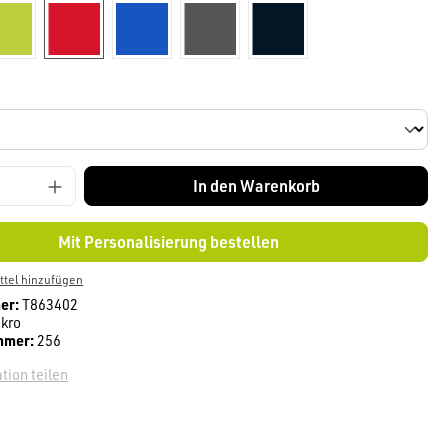
kiwi
Rot
royalblau
anthrazit
tinte
len
In den Warenkorb
Mit Personalisierung bestellen
tel hinzufügen
er:
T863402
kro
mmer:
256
tion teilen