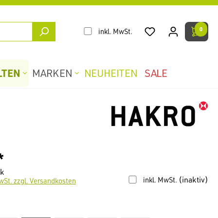
0
inkl. MwSt.
LTEN
MARKEN
NEUHEITEN
SALE
*
ck
(inaktiv)
inkl. MwSt.
wSt. zzgl. Versandkosten
len