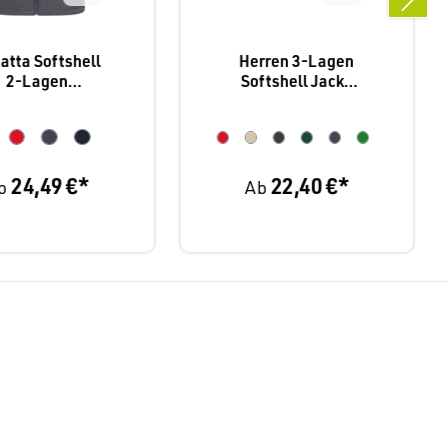
atta Softshell
Herren 3-Lagen
2-Lagen
Softshell Jacke
Bodywarmer
K401
lux" TRA 788
24,49 €*
22,40 €*
b
Ab