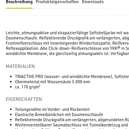
Beschreibung
Produkteigenschaften
Downloads
Leichte, atmungsaktive und strapazierfähige Softshelljacke mit w
Daumenschlaufe. Reflektierende Druckgrafik am verlängerten, ab
Frontreißverschluss mit innenliegender Windschutzpatte, Reißvers
Reflexapplikation. Alle Click-down-Reißverschlüsse von YKK® in 
winddichte Membrane, die gleichzeitig atmungsaktiv ist. Verfügbar
MATERIALIEN
TRIACTIVE PRO (wasser- und winddichte Membrane), Softshel
Obermaterial mit Wassersäule 5.000 mm
ca. 170 g/qm²
EIGENSCHAFTEN
Teilungsnähte im Vorder- und Rückenteil
Elastische Ärmelbündchen mit Daumenschlaufe
Reflektierende Druckgrafik am verlängerten, abgerundeten Rü
Weitenverstellbarer Saumabschluss mit Tunnelkordelzug und