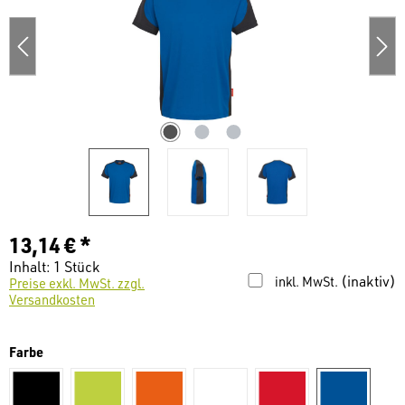
13,14 € *
Inhalt:
1 Stück
(inaktiv)
inkl. MwSt.
Preise exkl. MwSt. zzgl.
Versandkosten
auswählen
Farbe
schwarz
kiwi
orange
weiß
Rot
royal