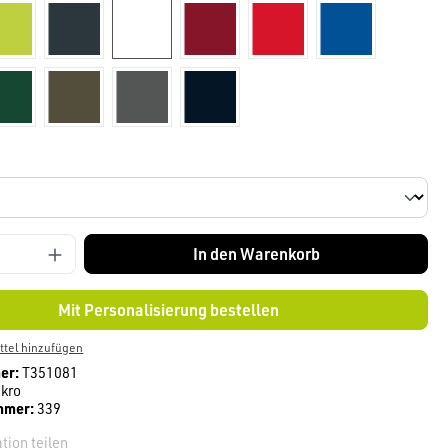
kiwi
dunkelgrau
weiß
weinrot
Rot
royal
tanne
olive
anthrazit
tinte
len
In den Warenkorb
Mit Personalisierung bestellen
tel hinzufügen
er:
T351081
kro
mmer:
339
tion teilen