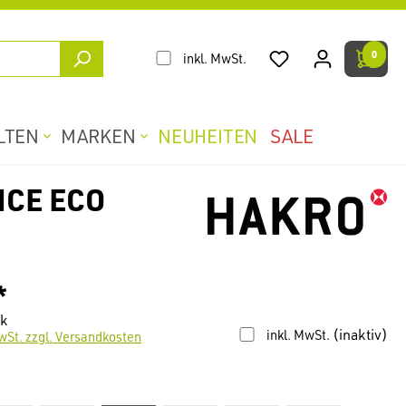
0
inkl. MwSt.
LTEN
MARKEN
NEUHEITEN
SALE
CE ECO
*
ck
(inaktiv)
inkl. MwSt.
wSt. zzgl. Versandkosten
len