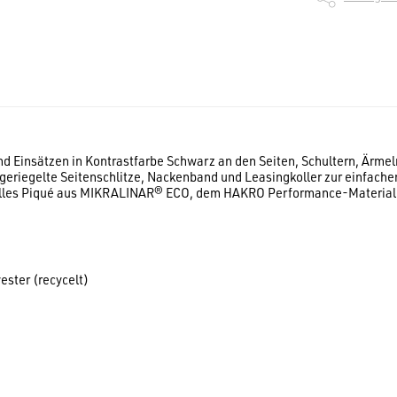
nd Einsätzen in Kontrastfarbe Schwarz an den Seiten, Schultern, Ärme
geriegelte Seitenschlitze, Nackenband und Leasingkoller zur einfach
elles Piqué aus MIKRALINAR® ECO, dem HAKRO Performance-Materialmi
ster (recycelt)