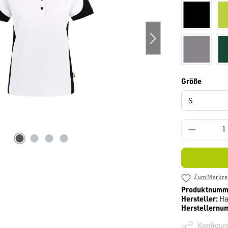
schwarz
titan
auswäh
Größe
Zum Merkzet
Produktnumm
Hersteller:
Ha
Herstellernu
Konfigura