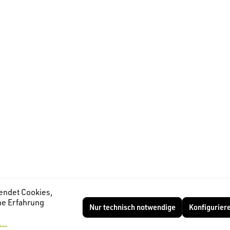
endet Cookies,
he Erfahrung
Nur technisch notwendige
Konfigurier
..