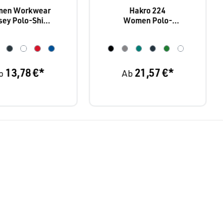
men Workwear
Hakro 224
sey Polo-Shirt
Women Polo-
romodoro 4025
Shirt Top
13,78 €*
21,57 €*
b
Ab