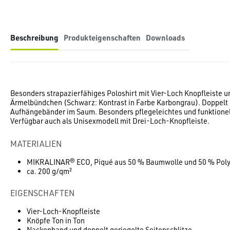
Beschreibung
Produkteigenschaften
Downloads
Besonders strapazierfähiges Poloshirt mit Vier-Loch Knopfleiste u
Ärmelbündchen (Schwarz: Kontrast in Farbe Karbongrau). Doppelt 
Aufhängebänder im Saum. Besonders pflegeleichtes und funktion
Verfügbar auch als Unisexmodell mit Drei-Loch-Knopfleiste.
MATERIALIEN
MIKRALINAR® ECO, Piqué aus 50 % Baumwolle und 50 % Polye
ca. 200 g/qm²
EIGENSCHAFTEN
Vier-Loch-Knopfleiste
Knöpfe Ton in Ton
Nackenband und doppelt geriegelte Seitenschlitze