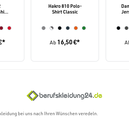
2
Hakro 810 Polo-
Da
hirt
Shirt Classic
Jer
ce
- P
€*
16,50 €*
Ab
A
skleidung bei uns nach Ihren Wünschen veredeln.