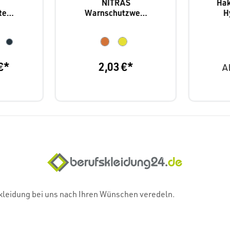
NITRAS
Hak
te
Warnschutzwest
H
398
e
€*
2,03 €*
A
skleidung bei uns nach Ihren Wünschen veredeln.