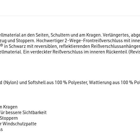
lmaterial an den Seiten, Schultern und am Kragen. Verlängertes, abge
lzug und Stoppern. Hochwertiger 2-Wege-Frontreißverschluss mit inn
® in Schwarz mit reversiblen, reflektierenden Reißverschlussanhänge
lmaterial. Ein verdeckter Reißverschluss im inneren Rückenteil (Revi
(Nylon) und Softshell aus 100 % Polyester, Wattierung aus 100 % Po
am Kragen
ür bessere Sichtbarkeit
 Stoppern
r Windschutzpatte
ss