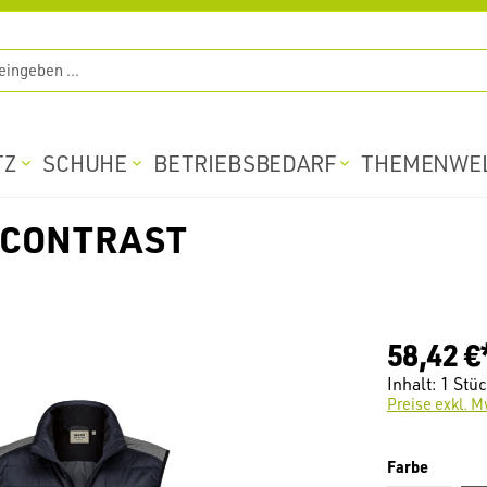
TZ
SCHUHE
BETRIEBSBEDARF
THEMENWE
 CONTRAST
58,42 €
Inhalt:
1 Stü
Preise exkl. M
auswäh
Farbe