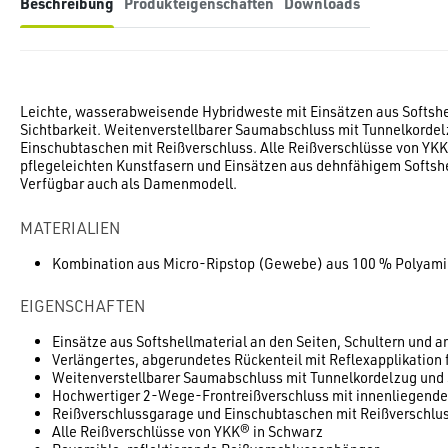
Beschreibung
Produkteigenschaften
Downloads
Leichte, wasserabweisende Hybridweste mit Einsätzen aus Softshel
Sichtbarkeit. Weitenverstellbarer Saumabschluss mit Tunnelkorde
Einschubtaschen mit Reißverschluss. Alle Reißverschlüsse von YKK
pflegeleichten Kunstfasern und Einsätzen aus dehnfähigem Softshel
Verfügbar auch als Damenmodell.
MATERIALIEN
Kombination aus Micro-Ripstop (Gewebe) aus 100 % Polyamid 
EIGENSCHAFTEN
Einsätze aus Softshellmaterial an den Seiten, Schultern und 
Verlängertes, abgerundetes Rückenteil mit Reflexapplikation f
Weitenverstellbarer Saumabschluss mit Tunnelkordelzug und
Hochwertiger 2-Wege-Frontreißverschluss mit innenliegende
Reißverschlussgarage und Einschubtaschen mit Reißverschlu
Alle Reißverschlüsse von YKK® in Schwarz