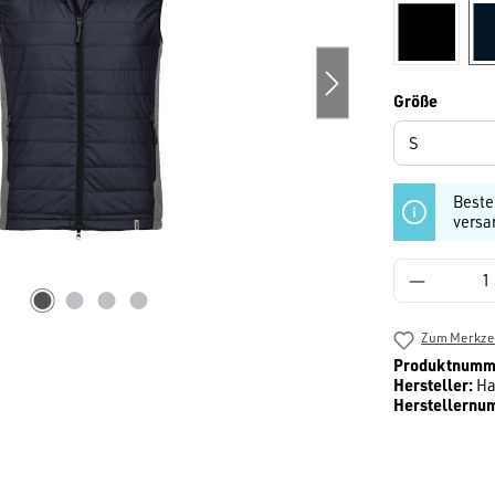
schwarz
auswäh
Größe
Beste
versa
Produkt 
Zum Merkzet
Produktnumm
Hersteller:
Ha
Herstellernu