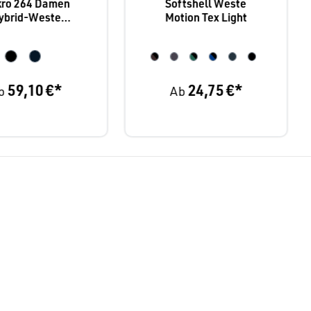
ro 264 Damen
Softshell Weste
ybrid-Weste
Motion Tex Light
Contrast
59,10 €*
24,75 €*
b
Ab