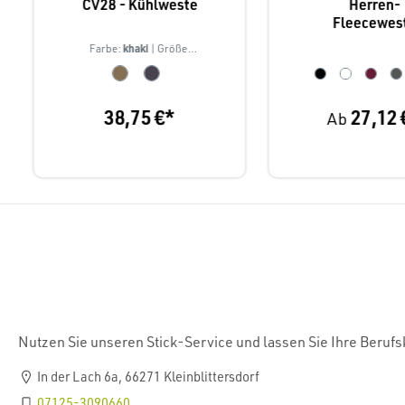
CV28 - Kühlweste
Herren-
Fleecewes
Leiber 12/1
khaki
Farbe:
| Größe:
S/M
38,75 €*
27,12 
Ab
Nutzen Sie unseren Stick-Service und lassen Sie Ihre Beruf
In der Lach 6a, 66271 Kleinblittersdorf
07125-3090660