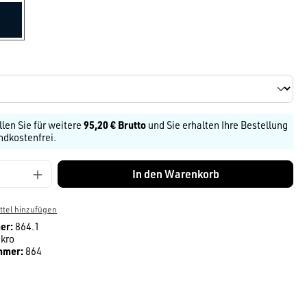
tinte
len
llen Sie für weitere
95,20 € Brutto
und Sie erhalten Ihre Bestellung
ndkostenfrei.
Anzahl: Gib den gewünschten Wert ein ode
In den Warenkorb
tel hinzufügen
er:
864.1
kro
mmer:
864