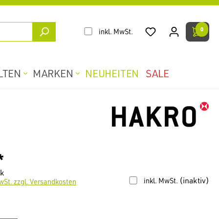
0
inkl. MwSt.
LTEN
MARKEN
NEUHEITEN
SALE
*
ck
(inaktiv)
inkl. MwSt.
wSt. zzgl. Versandkosten
len