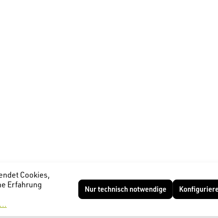
endet Cookies,
he Erfahrung
Nur technisch notwendige
Konfigurier
..