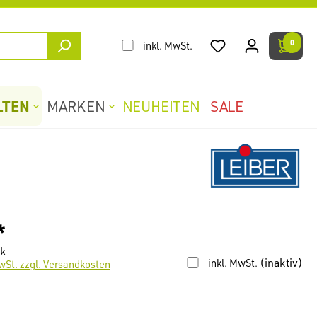
0
inkl. MwSt.
LTEN
MARKEN
NEUHEITEN
SALE
*
ck
(inaktiv)
inkl. MwSt.
wSt. zzgl. Versandkosten
len