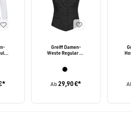
en-
Greiff Damen-
G
ular
Weste Regular Fit
Hos
e
Simple
€*
29,90 €*
Ab
A