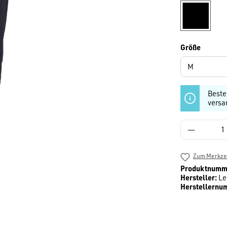
schwarz
auswäh
Größe
Beste
versa
Produkt 
Zum Merkzet
Produktnumm
Hersteller:
Le
Herstellernu