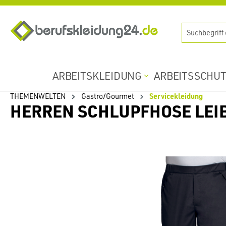
springen
Zur Hauptnavigation springen
ARBEITSKLEIDUNG
ARBEITSSCHU
THEMENWELTEN
Gastro/Gourmet
Servicekleidung
HERREN SCHLUPFHOSE LEIB
Bildergalerie überspringen