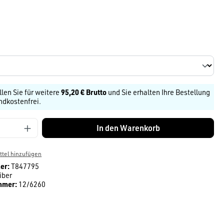
len
llen Sie für weitere
95,20 € Brutto
und Sie erhalten Ihre Bestellung
ndkostenfrei.
Anzahl: Gib den gewünschten Wert ein ode
In den Warenkorb
tel hinzufügen
er:
T847795
iber
mmer:
12/6260