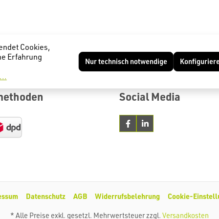
endet Cookies,
he Erfahrung
Nur technisch notwendige
Konfigurier
..
methoden
Social Media
essum
Datenschutz
AGB
Widerrufsbelehrung
Cookie-Einstel
* Alle Preise exkl. gesetzl. Mehrwertsteuer zzgl.
Versandkosten