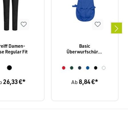
reiff Damen-
Basic
e Regular Fit
Überwurfschürze
mit Tasche S843
26,33 €*
8,84 €*
b
Ab