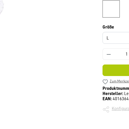
weiß
auswäh
Größe
Zum Merkzet
Produktnumm
Hersteller:
Le
EAN:
4016364
Konfigura