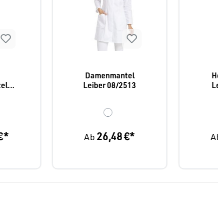
Damenmantel
H
el
Leiber 08/2513
L
790
€*
26,48 €*
Ab
A