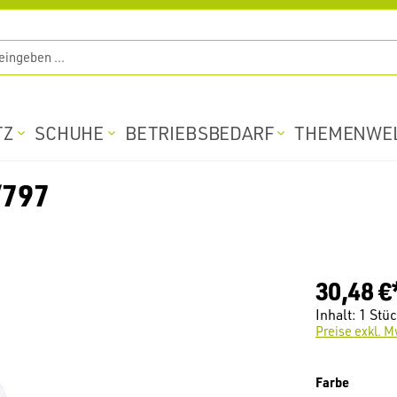
TZ
SCHUHE
BETRIEBSBEDARF
THEMENWE
/797
30,48 €
Inhalt:
1 Stü
Preise exkl. M
auswäh
Farbe