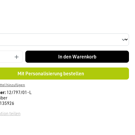
len
In den Warenkorb
Mit Personalisierung bestellen
tel hinzufügen
er:
12/797/01-L
iber
135926
tion teilen