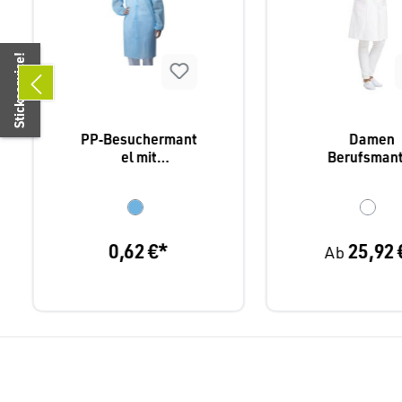
Stickservice!
PP‑Besuchermant
Damen
el mit
Berufsmant
Druckknöpfen
Leiber 08/5
0,62 €*
25,92 
Ab