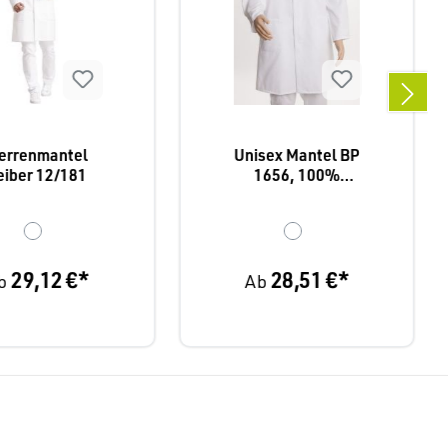
errenmantel
Unisex Mantel BP
eiber 12/181
1656, 100%
Baumwolle oder
Mischgewebe,
Druckknöpfe
29,12 €*
28,51 €*
b
Ab