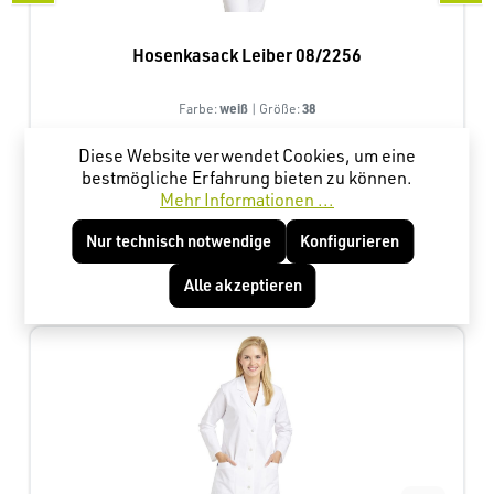
Hosenkasack Leiber 08/2256
weiß
38
Farbe:
| Größe:
Diese Website verwendet Cookies, um eine
bestmögliche Erfahrung bieten zu können.
20,72 €*
Mehr Informationen ...
Nur technisch notwendige
Konfigurieren
Produktgalerie überspringen
Kunden haben sich ebenfalls angesehen
Alle akzeptieren