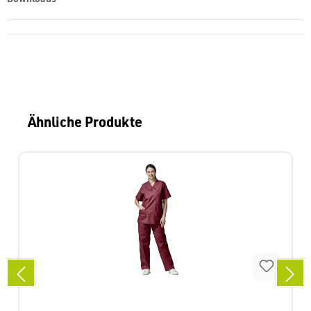
Produktgalerie überspringen
Ähnliche Produkte