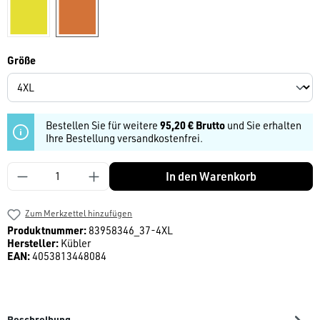
warngelb
warnorange
auswählen
Größe
Bestellen Sie für weitere
95,20 € Brutto
und Sie erhalten
Ihre Bestellung versandkostenfrei.
Produkt Anzahl: Gib den gewünschten Wert ein
In den Warenkorb
Zum Merkzettel hinzufügen
Produktnummer:
83958346_37-4XL
Hersteller:
Kübler
EAN:
4053813448084
Beschreibung