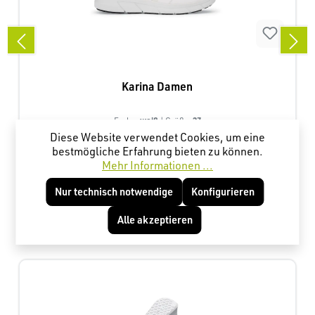
Karina Damen
weiß
37
Farbe:
| Größe:
Diese Website verwendet Cookies, um eine
bestmögliche Erfahrung bieten zu können.
Mehr Informationen ...
56,45 €*
Nur technisch notwendige
Konfigurieren
Alle akzeptieren
Produktgalerie überspringen
Kunden haben sich ebenfalls angesehen