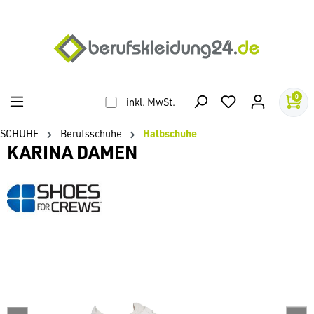
alt springen
0
inkl. MwSt.
SCHUHE
Berufsschuhe
Halbschuhe
KARINA DAMEN
Bildergalerie überspringen