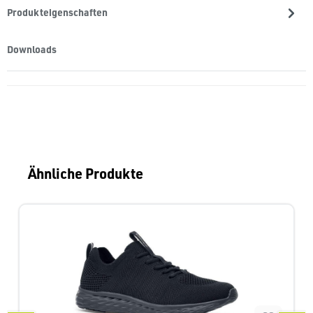
Produkteigenschaften
Downloads
Produktgalerie überspringen
Ähnliche Produkte