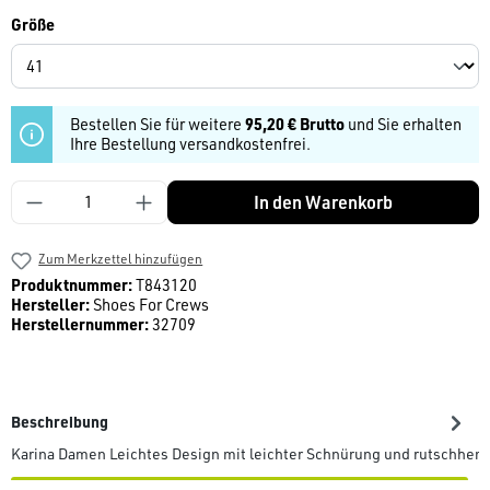
auswählen
Größe
Bestellen Sie für weitere
95,20 € Brutto
und Sie erhalten
Ihre Bestellung versandkostenfrei.
Produkt Anzahl: Gib den gewünschten Wert ein
In den Warenkorb
Zum Merkzettel hinzufügen
Produktnummer:
T843120
Hersteller:
Shoes For Crews
Herstellernummer:
32709
Beschreibung
Karina Damen Leichtes Design mit leichter Schnürung und rutschh