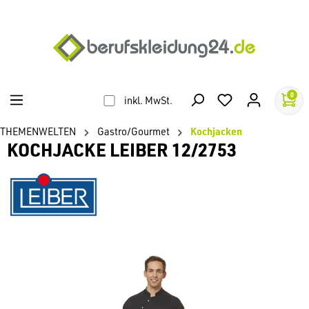
alt springen
0
inkl. MwSt.
THEMENWELTEN
Gastro/Gourmet
Kochjacken
KOCHJACKE LEIBER 12/2753
Bildergalerie überspringen