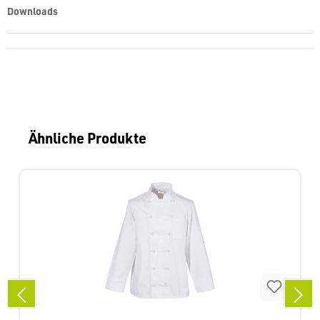
Downloads
Produktgalerie überspringen
Ähnliche Produkte