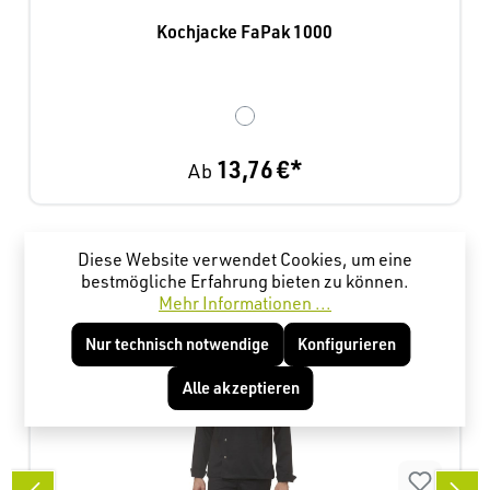
Kochjacke FaPak 1000
13,76 €*
Ab
Produktgalerie überspringen
Kunden haben sich ebenfalls angesehen
Diese Website verwendet Cookies, um eine
bestmögliche Erfahrung bieten zu können.
Mehr Informationen ...
Nur technisch notwendige
Konfigurieren
Alle akzeptieren