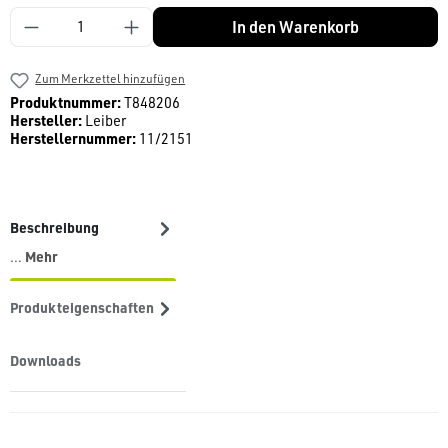
Produkt Anzahl: Gib den gewünschten Wert ein
In den Warenkorb
Zum Merkzettel hinzufügen
Produktnummer:
T848206
Hersteller:
Leiber
Herstellernummer:
11/2151
Beschreibung
Mehr
…
Produkteigenschaften
Downloads