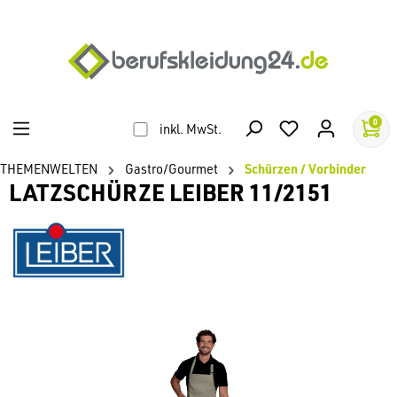
alt springen
0
inkl. MwSt.
THEMENWELTEN
Gastro/Gourmet
Schürzen / Vorbinder
LATZSCHÜRZE LEIBER 11/2151
Bildergalerie überspringen