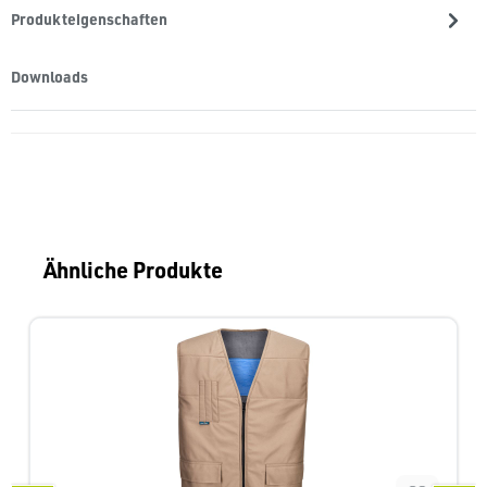
Produkteigenschaften
Downloads
Produktgalerie überspringen
Ähnliche Produkte