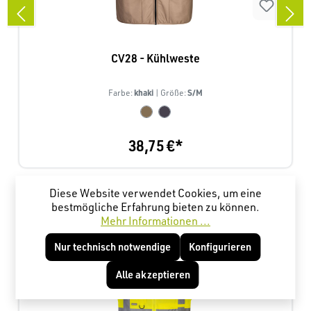
CV28 - Kühlweste
khaki
S/M
Farbe:
| Größe:
38,75 €*
Diese Website verwendet Cookies, um eine
Produktgalerie überspringen
Kunden haben sich ebenfalls angesehen
bestmögliche Erfahrung bieten zu können.
Mehr Informationen ...
Nur technisch notwendige
Konfigurieren
Alle akzeptieren