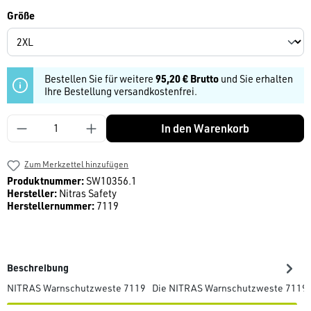
auswählen
Größe
Bestellen Sie für weitere
95,20 € Brutto
und Sie erhalten
Ihre Bestellung versandkostenfrei.
Produkt Anzahl: Gib den gewünschten Wert ein
In den Warenkorb
Zum Merkzettel hinzufügen
Produktnummer:
SW10356.1
Hersteller:
Nitras Safety
Herstellernummer:
7119
Beschreibung
NITRAS Warnschutzweste 7119 Die NITRAS Warnschutzweste 7119 ist 