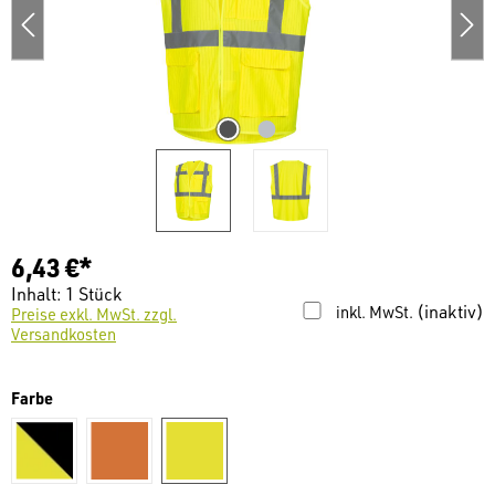
6,43 €*
Inhalt:
1 Stück
(inaktiv)
inkl. MwSt.
Preise exkl. MwSt. zzgl.
Versandkosten
auswählen
Farbe
warngelb/ schwarz
warnorange
warngelb