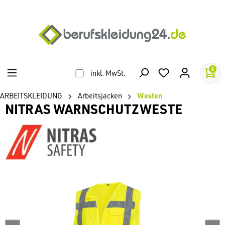
alt springen
0
inkl. MwSt.
ARBEITSKLEIDUNG
Arbeitsjacken
Westen
NITRAS WARNSCHUTZWESTE
Bildergalerie überspringen