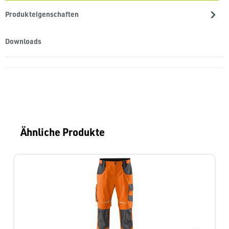
Produkteigenschaften
Downloads
Produktgalerie überspringen
Ähnliche Produkte