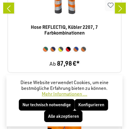
Hose REFLECTIQ, Kübler 2207, 7
Farbkombinationen
87,98 €*
Ab
Diese Website verwendet Cookies, um eine
Produktgalerie überspringen
Kunden haben sich ebenfalls angesehen
bestmögliche Erfahrung bieten zu können.
Mehr Informationen ...
Nur technisch notwendige
Konfigurieren
Alle akzeptieren