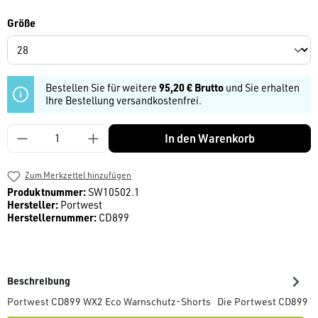
auswählen
Größe
Bestellen Sie für weitere
95,20 € Brutto
und Sie erhalten
Ihre Bestellung versandkostenfrei.
Produkt Anzahl: Gib den gewünschten Wert ein
In den Warenkorb
Zum Merkzettel hinzufügen
Produktnummer:
SW10502.1
Hersteller:
Portwest
Herstellernummer:
CD899
Beschreibung
Portwest CD899 WX2 Eco Warnschutz-Shorts Die Portwest CD899 W