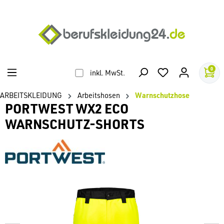
alt springen
0
inkl. MwSt.
ARBEITSKLEIDUNG
Arbeitshosen
Warnschutzhose
PORTWEST WX2 ECO
WARNSCHUTZ-SHORTS
Bildergalerie überspringen