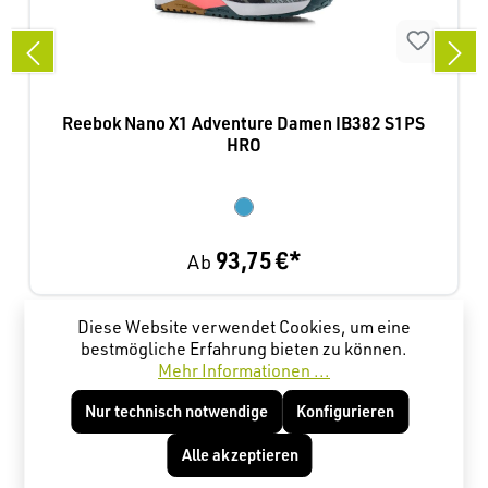
Reebok Nano X1 Adventure Damen IB382 S1PS
HRO
93,75 €*
Ab
Diese Website verwendet Cookies, um eine
Produktgalerie überspringen
Kunden haben sich ebenfalls angesehen
bestmögliche Erfahrung bieten zu können.
Mehr Informationen ...
Nur technisch notwendige
Konfigurieren
Alle akzeptieren