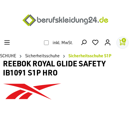
alt springen
0
inkl. MwSt.
SCHUHE
Sicherheitsschuhe
Sicherheitsschuhe S1P
REEBOK ROYAL GLIDE SAFETY
IB1091 S1P HRO
Bildergalerie überspringen