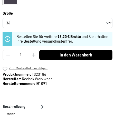
auswählen
Größe
Bestellen Sie für weitere
95,20 € Brutto
und Sie erhalten
Ihre Bestellung versandkostenfrei.
Produkt Anzahl: Gib den gewünschten Wert ein
In den Warenkorb
Zum Merkzettel hinzufügen
Produktnummer:
T323186
Hersteller:
Reebok Workwear
Herstellernummer:
IB1091
Beschreibung
Mehr
…