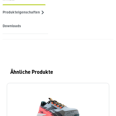
Produkteigenschaften
Downloads
Produktgalerie überspringen
Ähnliche Produkte