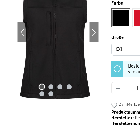
auswäh
Farbe
schwarz
auswäh
Größe
Beste
versa
Produkt 
Zum Merkzet
Produktnumm
Hersteller:
Re
Herstellernu