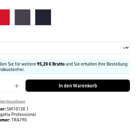
len
Rot
grau
navy
len
llen Sie für weitere
95,20 € Brutto
und Sie erhalten Ihre Bestellung
ndkostenfrei.
Anzahl: Gib den gewünschten Wert ein ode
In den Warenkorb
tel hinzufügen
er:
SW10130.1
gatta Professional
mmer:
TRA790