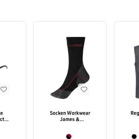
le
Socken Workwear
Reg
ct,
James &
3
Nicholson warm
"F