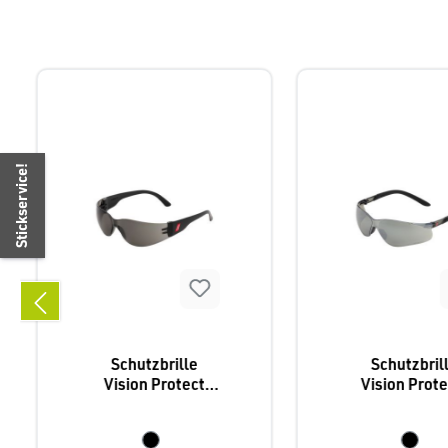
Produktgalerie überspringen
Stickservice!
Schutzbrille
Schutzbril
Vision Protect
Vision Prote
Basic, Nitras 9001
Nitras 901