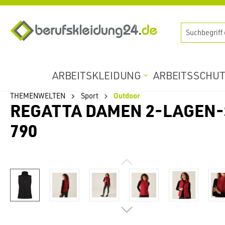
springen
Zur Hauptnavigation springen
ARBEITSKLEIDUNG
ARBEITSSCHU
THEMENWELTEN
Sport
Outdoor
REGATTA DAMEN 2-LAGEN-
790
Bildergalerie überspringen