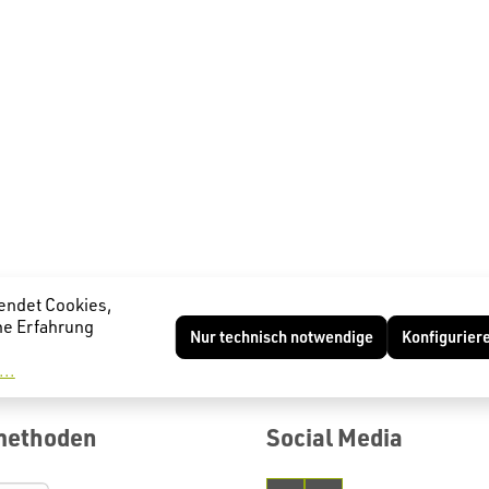
endet Cookies,
he Erfahrung
Nur technisch notwendige
Konfigurier
..
methoden
Social Media