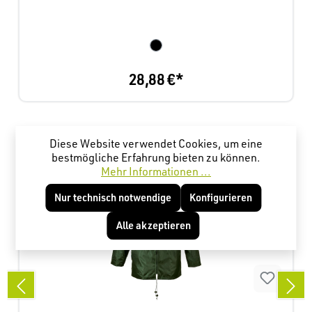
28,88 €*
Produktgalerie überspringen
Kunden haben sich ebenfalls angesehen
Diese Website verwendet Cookies, um eine
bestmögliche Erfahrung bieten zu können.
Mehr Informationen ...
Nur technisch notwendige
Konfigurieren
Alle akzeptieren