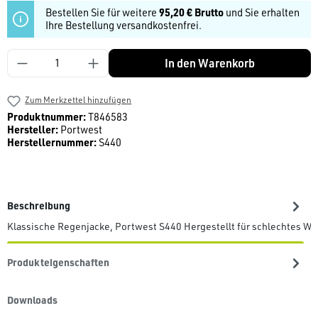
Bestellen Sie für weitere
95,20 € Brutto
und Sie erhalten
Ihre Bestellung versandkostenfrei.
Produkt Anzahl: Gib den gewünschten Wert ein
In den Warenkorb
Zum Merkzettel hinzufügen
Produktnummer:
T846583
Hersteller:
Portwest
Herstellernummer:
S440
Beschreibung
Klassische Regenjacke, Portwest S440 Hergestellt für schlechtes Wet
Produkteigenschaften
Downloads