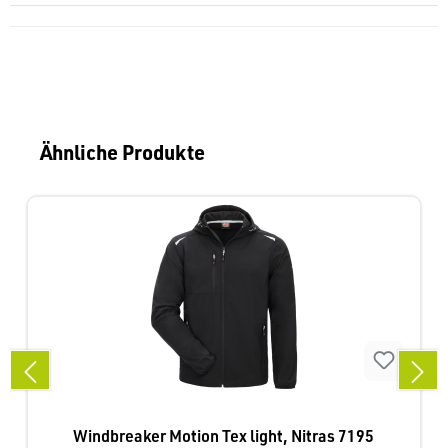
Produktgalerie überspringen
Ähnliche Produkte
Windbreaker Motion Tex light, Nitras 7195