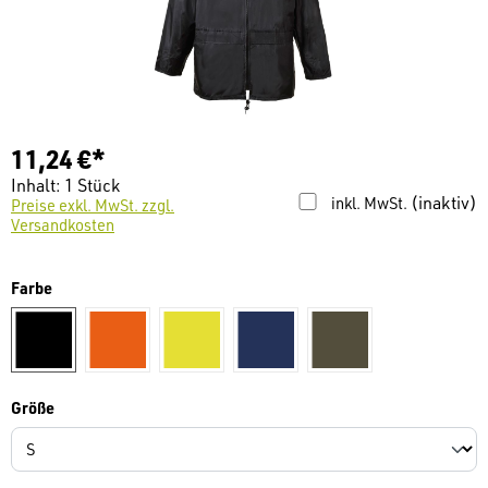
11,24 €*
Inhalt:
1 Stück
(inaktiv)
inkl. MwSt.
Preise exkl. MwSt. zzgl.
Versandkosten
auswählen
Farbe
schwarz
orange
gelb
marine / navy
olive
auswählen
Größe