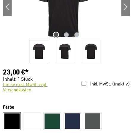
23,00 €*
Inhalt:
1 Stück
(inaktiv)
inkl. MwSt.
Preise exkl. MwSt. zzgl.
Versandkosten
auswählen
Farbe
schwarz
weiß
dunkelgrün
dunkelblau
anthrazit