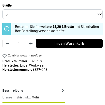
auswählen
Größe
Bestellen Sie für weitere
95,20 € Brutto
und Sie erhalten
Ihre Bestellung versandkostenfrei.
Produkt Anzahl: Gib den gewünschten Wert ein
In den Warenkorb
Zum Merkzettel hinzufügen
Produktnummer:
T320669
Hersteller:
Engel Workwear
Herstellernummer:
9329-243
Beschreibung
Mehr
Dieses T-Shirt ist…