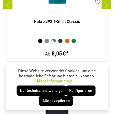
Hakro 292 T-Shirt Classic
8,05 €*
Ab
Diese Website verwendet Cookies, um eine
Produktgalerie überspringen
Kunden haben sich ebenfalls angesehen
bestmögliche Erfahrung bieten zu können.
Mehr Informationen ...
Nur technisch notwendige
Konfigurieren
NEU
Alle akzeptieren