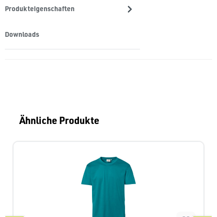
Produkteigenschaften
Downloads
Produktgalerie überspringen
Ähnliche Produkte