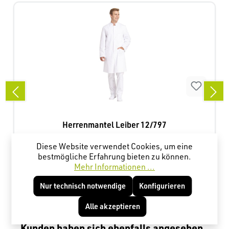
Herrenmantel Leiber 12/797
Diese Website verwendet Cookies, um eine
weiß
M
Farbe:
| Größe:
bestmögliche Erfahrung bieten zu können.
Mehr Informationen ...
Nur technisch notwendige
Konfigurieren
30,48 €*
Alle akzeptieren
Produktgalerie überspringen
Kunden haben sich ebenfalls angesehen