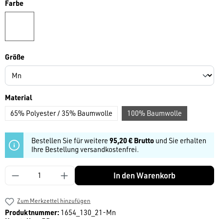
auswählen
Farbe
weiß
auswählen
Größe
auswählen
Material
65% Polyester / 35% Baumwolle
100% Baumwolle
Bestellen Sie für weitere
95,20 € Brutto
und Sie erhalten
Ihre Bestellung versandkostenfrei.
Produkt Anzahl: Gib den gewünschten Wert ein
In den Warenkorb
Zum Merkzettel hinzufügen
Produktnummer:
1654_130_21-Mn