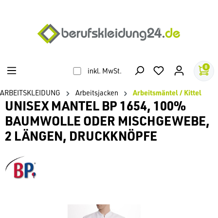
alt springen
0
inkl. MwSt.
ARBEITSKLEIDUNG
Arbeitsjacken
Arbeitsmäntel / Kittel
UNISEX MANTEL BP 1654, 100%
BAUMWOLLE ODER MISCHGEWEBE,
2 LÄNGEN, DRUCKKNÖPFE
Bildergalerie überspringen