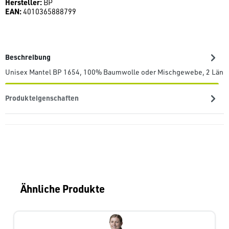
Hersteller:
BP
EAN:
4010365888799
Beschreibung
Unisex Mantel BP 1654, 100% Baumwolle oder Mischgewebe, 2 Länge
Produkteigenschaften
Produktgalerie überspringen
Ähnliche Produkte