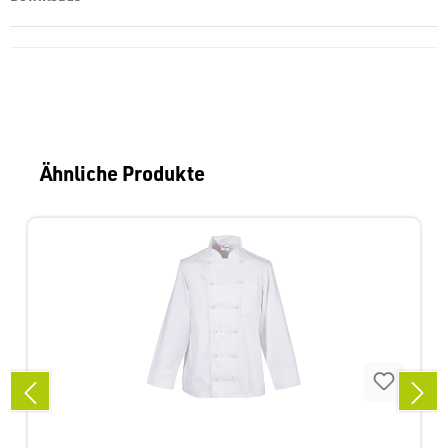
Produktgalerie überspringen
Ähnliche Produkte