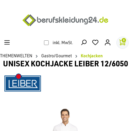
alt springen
0
inkl. MwSt.
THEMENWELTEN
Gastro/Gourmet
Kochjacken
UNISEX KOCHJACKE LEIBER 12/6050
Bildergalerie überspringen