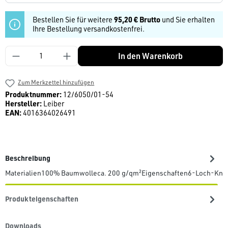
Bestellen Sie für weitere
95,20 € Brutto
und Sie erhalten
Ihre Bestellung versandkostenfrei.
Produkt Anzahl: Gib den gewünschten Wert ein
In den Warenkorb
Zum Merkzettel hinzufügen
Produktnummer:
12/6050/01-54
Hersteller:
Leiber
EAN:
4016364026491
Beschreibung
Materialien100% Baumwolleca. 200 g/qm²Eigenschaften6-Loch-Knop
Produkteigenschaften
Downloads