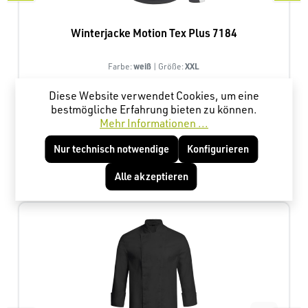
Winterjacke Motion Tex Plus 7184
weiß
XXL
Farbe:
| Größe:
Diese Website verwendet Cookies, um eine
bestmögliche Erfahrung bieten zu können.
64,24 €*
Mehr Informationen ...
Nur technisch notwendige
Konfigurieren
Produktgalerie überspringen
Kunden haben sich ebenfalls angesehen
Alle akzeptieren