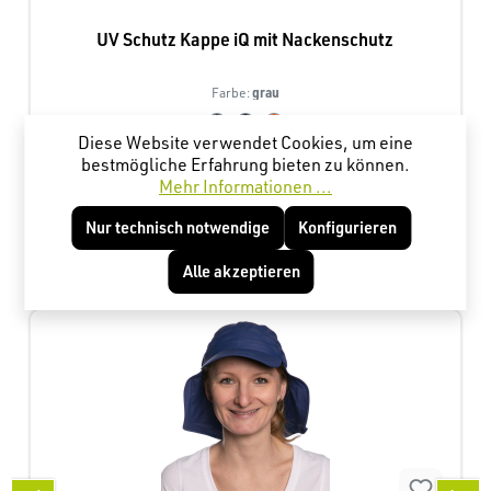
UV Schutz Kappe iQ mit Nackenschutz
grau
Farbe:
Diese Website verwendet Cookies, um eine
bestmögliche Erfahrung bieten zu können.
25,28 €*
Mehr Informationen ...
Nur technisch notwendige
Konfigurieren
Produktgalerie überspringen
Kunden haben sich ebenfalls angesehen
Alle akzeptieren