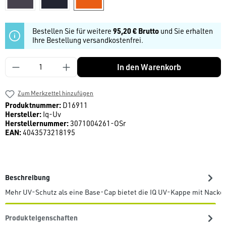
Bestellen Sie für weitere
95,20 € Brutto
und Sie erhalten
Ihre Bestellung versandkostenfrei.
Produkt Anzahl: Gib den gewünschten Wert ein
In den Warenkorb
Zum Merkzettel hinzufügen
Produktnummer:
D16911
Hersteller:
Iq-Uv
Herstellernummer:
3071004261-OSr
EAN:
4043573218195
Beschreibung
Mehr UV-Schutz als eine Base-Cap bietet die IQ UV-Kappe mit Nacke
Produkteigenschaften