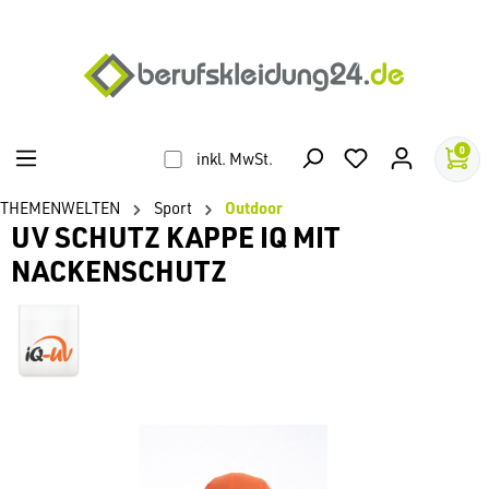
alt springen
0
inkl. MwSt.
THEMENWELTEN
Sport
Outdoor
UV SCHUTZ KAPPE IQ MIT
NACKENSCHUTZ
Bildergalerie überspringen