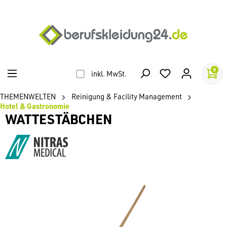
alt springen
0
inkl. MwSt.
THEMENWELTEN
Reinigung & Facility Management
Hotel & Gastronomie
WATTESTÄBCHEN
Bildergalerie überspringen