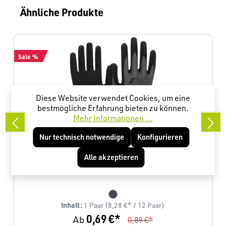
Produktgalerie überspringen
Ähnliche Produkte
Diese Website verwendet Cookies, um eine
bestmögliche Erfahrung bieten zu können.
Mehr Informationen ...
Nur technisch notwendige
Konfigurieren
NITRAS Safety 3520 NYLOTEX
Alle akzeptieren
Inhalt:
1 Paar
(8,28 €* / 12 Paar)
0,69 €*
Ab
0,89 €*