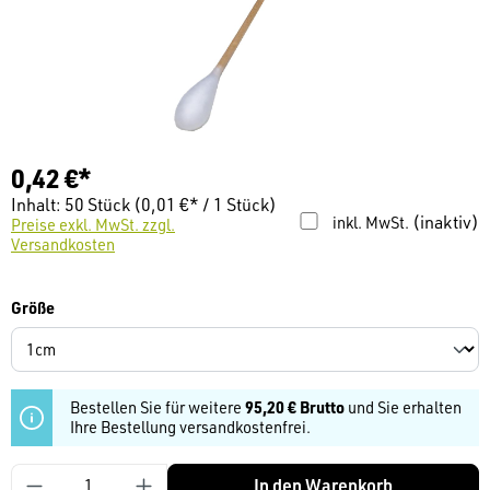
0,42 €*
Inhalt:
50 Stück
(0,01 €* / 1 Stück)
(inaktiv)
inkl. MwSt.
Preise exkl. MwSt. zzgl.
Versandkosten
auswählen
Größe
Bestellen Sie für weitere
95,20 € Brutto
und Sie erhalten
Ihre Bestellung versandkostenfrei.
Produkt Anzahl: Gib den gewünschten Wert ein
In den Warenkorb