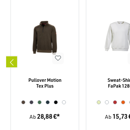
Pullover Motion
Sweat-Shi
Tex Plus
FaPak 128
28,88 €*
15,73 
Ab
Ab