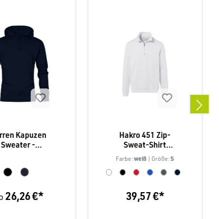
rren Kapuzen
Hakro 451 Zip-
Sweater -
Sweat-Shirt
omodoro 2180
Premium
weiß
S
Farbe:
| Größe:
26,26 €*
39,57 €*
b