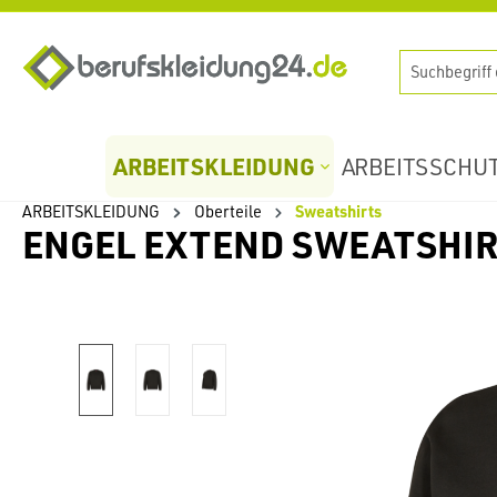
springen
Zur Hauptnavigation springen
ARBEITSKLEIDUNG
ARBEITSSCHU
ARBEITSKLEIDUNG
Oberteile
Sweatshirts
ENGEL EXTEND SWEATSHI
Bildergalerie überspringen