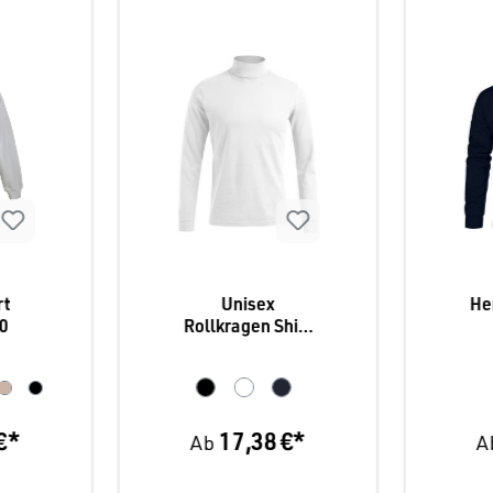
rt
Unisex
He
0
Rollkragen Shirt
langarm
Pr
Promodoro 3407
€*
17,38 €*
Ab
A