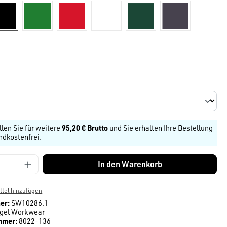
schwarz
grün
Rot
weiß
dunkelgrün
grau
au
len
llen Sie für weitere
95,20 € Brutto
und Sie erhalten Ihre Bestellung
ndkostenfrei.
Anzahl: Gib den gewünschten Wert ein ode
In den Warenkorb
tel hinzufügen
er:
SW10286.1
gel Workwear
mmer:
8022-136