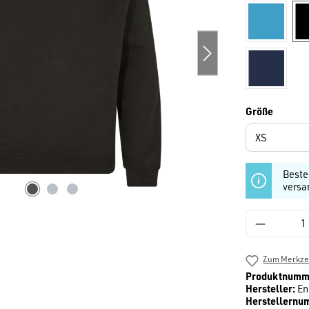
Blau
dunkelbl
auswäh
Größe
Beste
versa
Produkt 
Zum Merkzet
Produktnumm
Hersteller:
En
Herstellernu