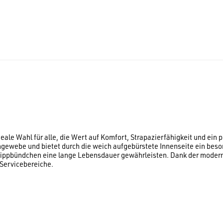
6
eale Wahl für alle, die Wert auf Komfort, Strapazierfähigkeit und ein
gewebe und bietet durch die weich aufgebürstete Innenseite ein bes
 Rippbündchen eine lange Lebensdauer gewährleisten. Dank der modern
 Servicebereiche.