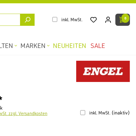
0
inkl. MwSt.
LTEN
MARKEN
NEUHEITEN
SALE
*
ck
(inaktiv)
inkl. MwSt.
wSt. zzgl. Versandkosten
len