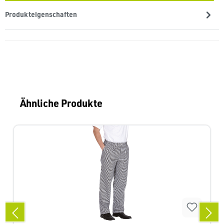
Produkteigenschaften
Produktgalerie überspringen
Ähnliche Produkte