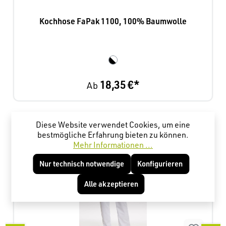
Kochhose FaPak 1100, 100% Baumwolle
18,35 €*
Ab
Produktgalerie überspringen
Kunden haben sich ebenfalls angesehen
Diese Website verwendet Cookies, um eine
bestmögliche Erfahrung bieten zu können.
Mehr Informationen ...
Nur technisch notwendige
Konfigurieren
Alle akzeptieren