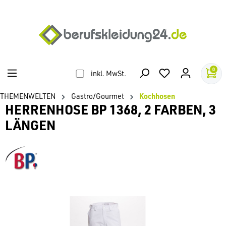
alt springen
0
inkl. MwSt.
THEMENWELTEN
Gastro/Gourmet
Kochhosen
HERRENHOSE BP 1368, 2 FARBEN, 3
LÄNGEN
Bildergalerie überspringen