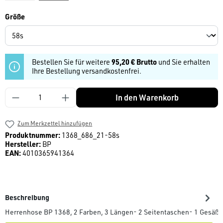
auswählen
Größe
Bestellen Sie für weitere
95,20 € Brutto
und Sie erhalten
Ihre Bestellung versandkostenfrei.
Produkt Anzahl: Gib den gewünschten Wert ein
In den Warenkorb
Zum Merkzettel hinzufügen
Produktnummer:
1368_686_21-58s
Hersteller:
BP
EAN:
4010365941364
Beschreibung
Herrenhose BP 1368, 2 Farben, 3 Längen- 2 Seitentaschen- 1 Gesäß