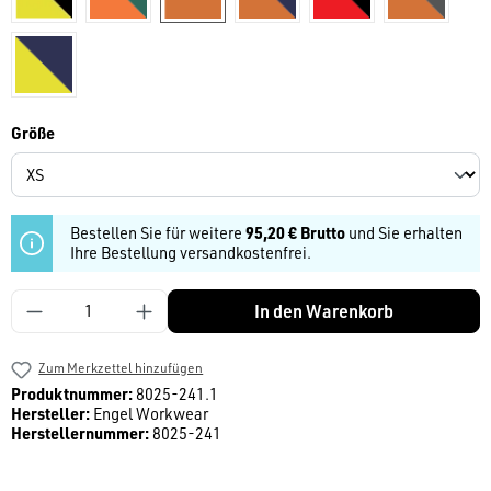
warngelb/dunkelblau
auswählen
Größe
Bestellen Sie für weitere
95,20 € Brutto
und Sie erhalten
Ihre Bestellung versandkostenfrei.
Produkt Anzahl: Gib den gewünschten Wert ein
In den Warenkorb
Zum Merkzettel hinzufügen
Produktnummer:
8025-241.1
Hersteller:
Engel Workwear
Herstellernummer:
8025-241