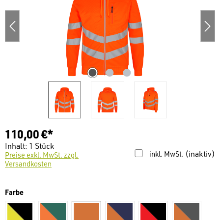
110,00 €*
Inhalt:
1 Stück
(inaktiv)
inkl. MwSt.
Preise exkl. MwSt. zzgl.
Versandkosten
auswählen
Farbe
warngelb/ schwarz
warnorange/moosgrün
warnorange
warnorange/dunkelblau
warnrot/schwarz
warnorang