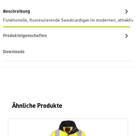
Beschreibung
Funktionelle, fluoreszierende Sweatcardigan im modernen, attraktive
Produkteigenschaften
Downloads
Produktgalerie überspringen
Ähnliche Produkte