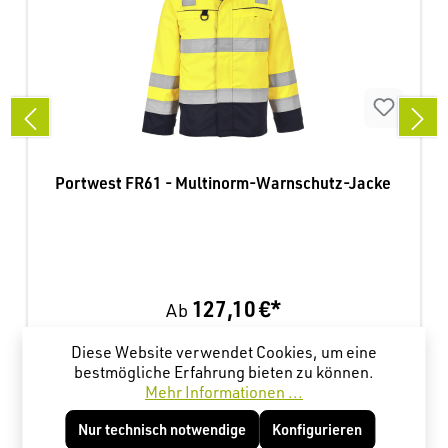
Portwest FR61 - Multinorm-Warnschutz-Jacke
127,10 €*
Ab
Diese Website verwendet Cookies, um eine
bestmögliche Erfahrung bieten zu können.
Produktgalerie überspringen
Kunden haben sich ebenfalls angesehen
Mehr Informationen ...
Nur technisch notwendige
Konfigurieren