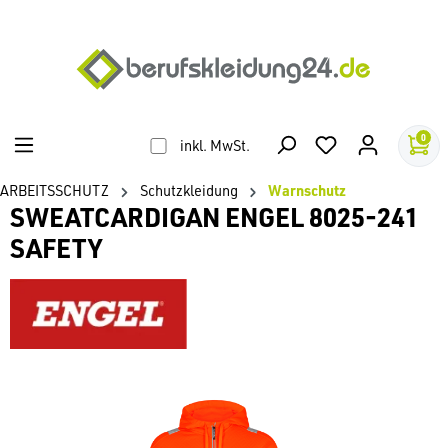
alt springen
0
inkl. MwSt.
ARBEITSSCHUTZ
Schutzkleidung
Warnschutz
SWEATCARDIGAN ENGEL 8025-241
SAFETY
Bildergalerie überspringen