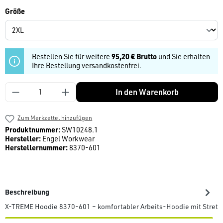
auswählen
Größe
Bestellen Sie für weitere
95,20 € Brutto
und Sie erhalten
Ihre Bestellung versandkostenfrei.
Produkt Anzahl: Gib den gewünschten Wert ein
In den Warenkorb
Zum Merkzettel hinzufügen
Produktnummer:
SW10248.1
Hersteller:
Engel Workwear
Herstellernummer:
8370-601
Beschreibung
X-TREME Hoodie 8370-601 – komfortabler Arbeits-Hoodie mit Stre