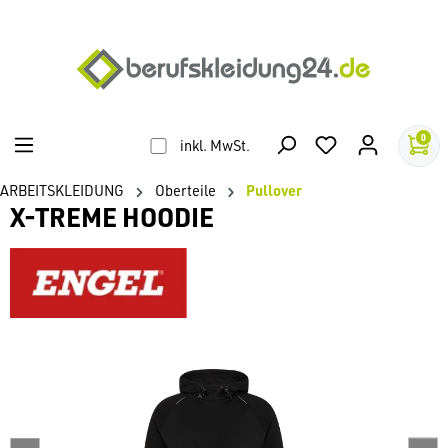
alt springen
0
inkl. MwSt.
ARBEITSKLEIDUNG
Oberteile
Pullover
X-TREME HOODIE
Bildergalerie überspringen