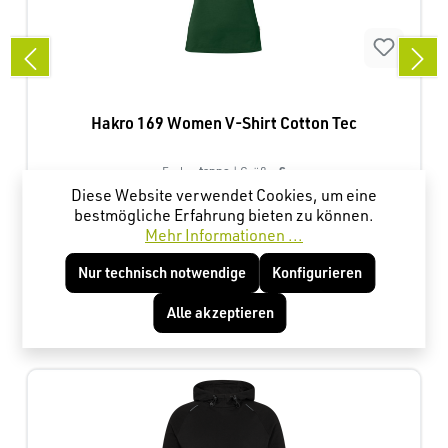
Hakro 169 Women V-Shirt Cotton Tec
tanne
S
Farbe:
| Größe:
Diese Website verwendet Cookies, um eine
bestmögliche Erfahrung bieten zu können.
Mehr Informationen ...
14,32 €*
Nur technisch notwendige
Konfigurieren
Alle akzeptieren
Produktgalerie überspringen
Kunden haben sich ebenfalls angesehen