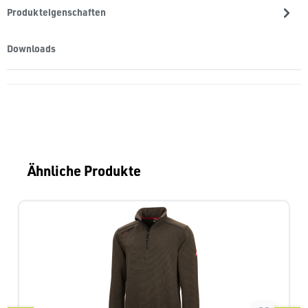
Produkteigenschaften
Downloads
Produktgalerie überspringen
Ähnliche Produkte